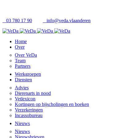
03 780 17 90
info@veda.vlaanderen
Home
Over
Over VeDa
Team
Partners
Werkgroepen
Diensten
Advies
Dierenarts in nood
Vetlexicon
Kortingen op bijscholingen en boeken
Verzekeringen
Incassobureau
Nieuws
Nieuws
Nieuwsbrieven