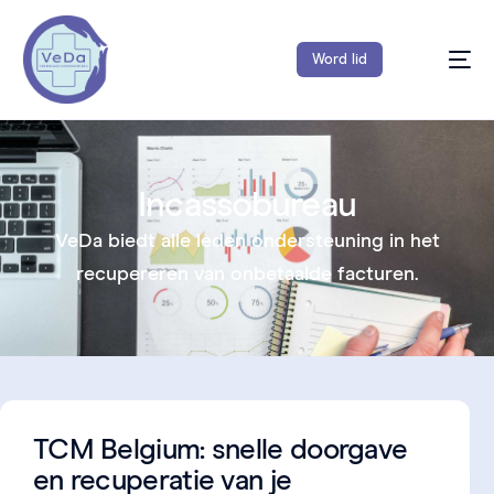
Word lid
Incassobureau
VeDa biedt alle leden ondersteuning in het
recupereren van onbetaalde facturen.
TCM Belgium: snelle doorgave
en recuperatie van je