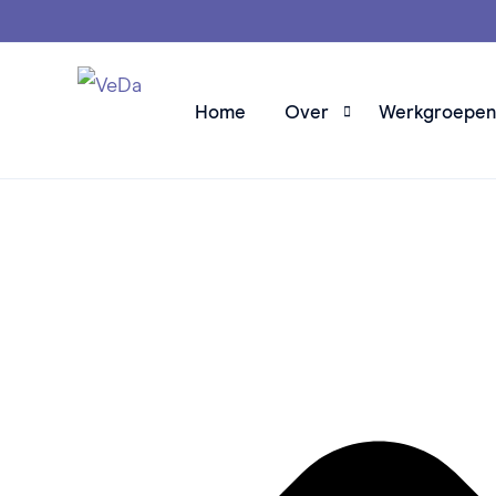
Home
Over
Werkgroepen
Over VeDa
Team
Partners