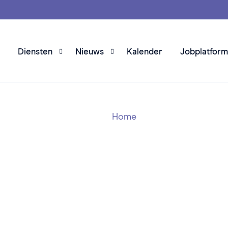
Diensten
Nieuws
Kalender
Jobplatform
Advies
Nieuws
Home
Dierenarts in nood
Nieuwsbrieven
Vetlexicon
VeDaScoop
Kortingen op bijscholingen en boeken
Verzekeringen
Incassobureau