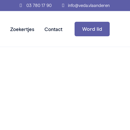
03 780 17 90
info@veda.vlaanderen
Word lid
Zoekertjes
Contact