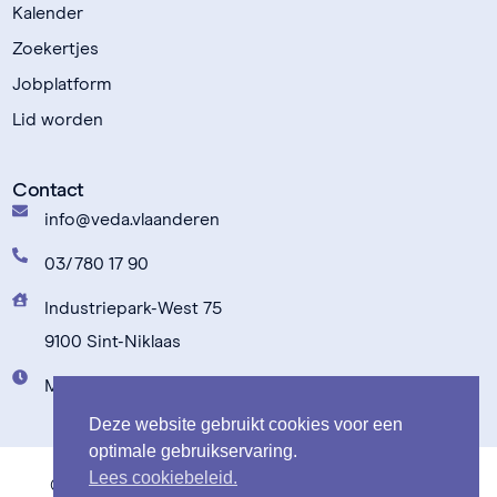
Kalender
Zoekertjes
Jobplatform
Lid worden
Contact
info@veda.vlaanderen
03/780 17 90
Industriepark-West 75
9100 Sint-Niklaas
Maandag t.e.m. vrijdag: 9u00 - 17u00
Deze website gebruikt cookies voor een
optimale gebruikservaring.
Lees cookiebeleid.
© 2020-2026 – VeDa – Verenigde Dierenartsen –