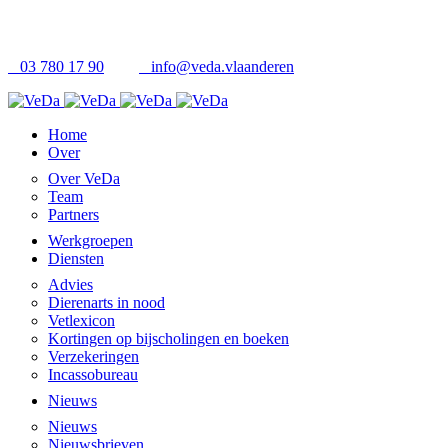
03 780 17 90
info@veda.vlaanderen
Home
Over
Over VeDa
Team
Partners
Werkgroepen
Diensten
Advies
Dierenarts in nood
Vetlexicon
Kortingen op bijscholingen en boeken
Verzekeringen
Incassobureau
Nieuws
Nieuws
Nieuwsbrieven