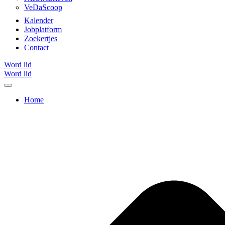
VeDaScoop
Kalender
Jobplatform
Zoekertjes
Contact
Word lid
Word lid
Home