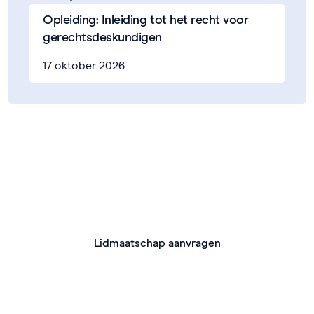
Opleiding: Inleiding tot het recht voor
gerechtsdeskundigen
17 oktober 2026
Lid worden van VeDa?
Geniet van talrijke voordelen, zoals ondersteuning,
kortingen en bijscholingen.
Lidmaatschap aanvragen