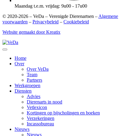
Maandag t.e.m. vrijdag: 9u00 - 17u00
© 2020-2026 – VeDa – Verenigde Dierenartsen –
Algemene
voorwaarden
–
Privacybeleid
–
Cookiebeleid
Website gemaakt door Kreatix
Home
Over
Over VeDa
Team
Partners
Werkgroepen
Diensten
Advies
Dierenarts in nood
Vetlexicon
Kortingen op bijscholingen en boeken
Verzekeringen
Incassobureau
Nieuws
Nieuws