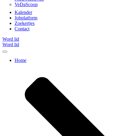
VeDaScoop
Kalender
Jobplatform
Zoekertjes
Contact
Word lid
Word lid
Home