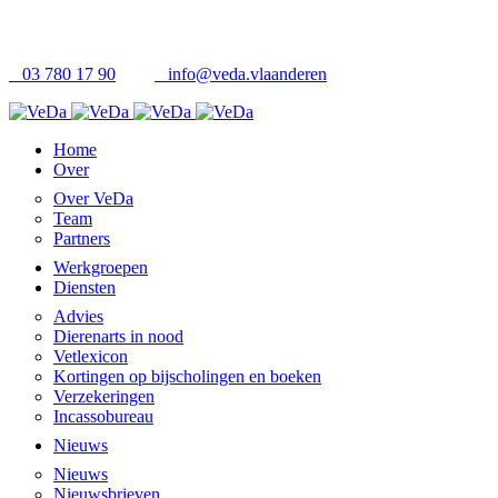
03 780 17 90
info@veda.vlaanderen
Home
Over
Over VeDa
Team
Partners
Werkgroepen
Diensten
Advies
Dierenarts in nood
Vetlexicon
Kortingen op bijscholingen en boeken
Verzekeringen
Incassobureau
Nieuws
Nieuws
Nieuwsbrieven