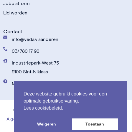
Jobplatform
Lid worden
Contact
info@veda.vlaanderen
03/780 17 90
Industriepark-West 75
9100 Sint-Niklaas
Maandag t.e.m. vrijdag: 9u00 - 17u00
Deze website gebruikt cookies voor een
optimale gebruikservaring.
Lees cookiebeleid.
© 2020-2026 – VeDa – Verenigde Dierenartsen –
Algemene voorwaarden
–
Privacybeleid
–
Cookiebeleid
Weigeren
Toestaan
Word lid