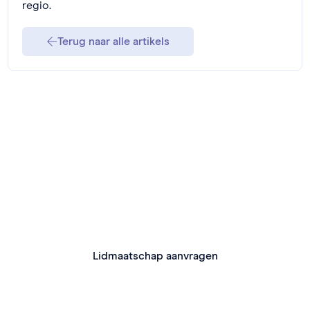
regio.
Terug naar alle artikels
Lid worden van VeDa?
Geniet van talrijke voordelen, zoals ondersteuning,
kortingen en bijscholingen.
Lidmaatschap aanvragen