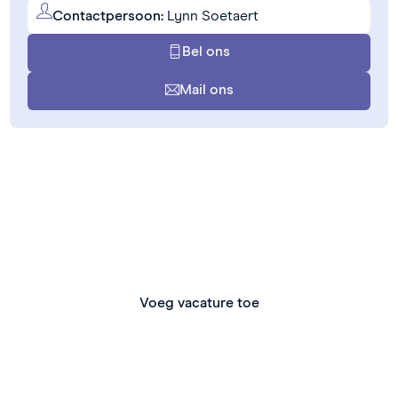
Contactpersoon:
Lynn Soetaert
Bel ons
Mail ons
Zelf een vacature toevoegen?
Ben je zelf op zoek naar versterking van je team? Dan
kan je makkelijk jouw eigen vacature toevoegen.
Voeg vacature toe