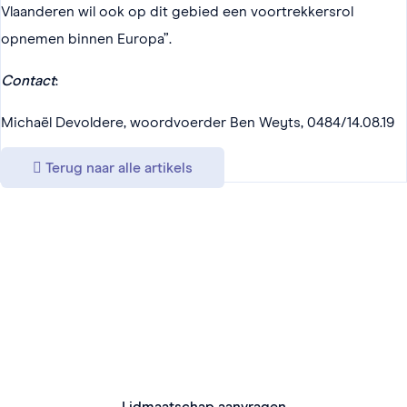
Vlaanderen wil ook op dit gebied een voortrekkersrol
opnemen binnen Europa”.
Contact
:
Michaël Devoldere, woordvoerder Ben Weyts, 0484/14.08.19
Terug naar alle artikels
Lid worden van VeDa?
Geniet van talrijke voordelen, zoals ondersteuning,
kortingen en bijscholingen.
Lidmaatschap aanvragen