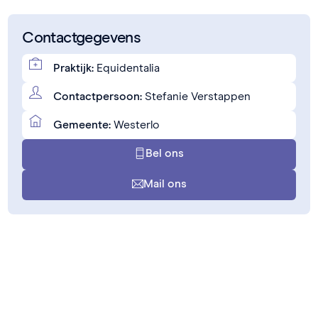
Contactgegevens
Praktijk:
Equidentalia
Contactpersoon:
Stefanie Verstappen
Gemeente:
Westerlo
Bel ons
Mail ons
Zelf een zoekertje toevoegen?
Heb je zelf iets in de aanbieding of ben je op zoek?
Dan kan je makkelijk jouw eigen zoekertje