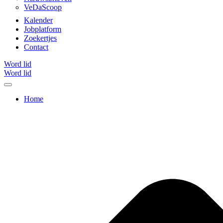
VeDaScoop
Kalender
Jobplatform
Zoekertjes
Contact
Word lid
Word lid
Home