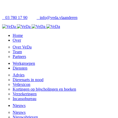
03 780 17 90
info@veda.vlaanderen
Home
Over
Over VeDa
Team
Partners
Werkgroepen
Diensten
Advies
Dierenarts in nood
Vetlexicon
Kortingen op bijscholingen en boeken
Verzekeringen
Incassobureau
Nieuws
Nieuws
Nieuwsbrieven